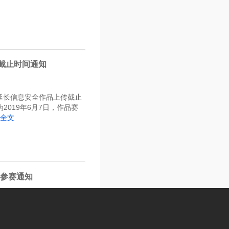
截止时间通知
延长信息安全作品上传截止
019年6月7日，作品赛
看全文
)参赛通知
在陆军工程大学双龙街校区举
江苏省南京市江宁区双龙大道