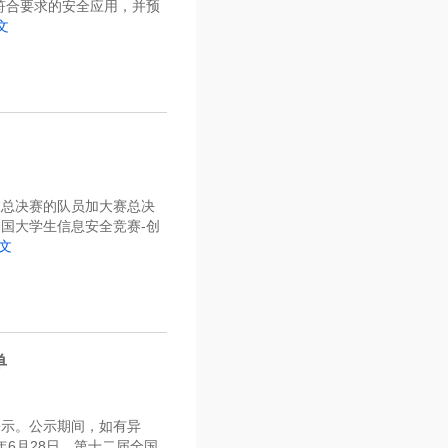
符合要求的安全应用，并预
文
级总决赛的队员加大赛总决
全国大学生信息安全竞赛-创
文
单
公示。公示期间，如有异
19年6月28日。第十二届全国