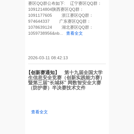
赛区QQ群公布如下: 辽宁赛区QQ群：
1091214804陕西赛区QQ群：
1091177605 浙江赛区QQ群：
974644337 广东赛区QQ群：
1078639124 湖北赛区QQ群：
1059738956&nb...
查看全文
2026-03-11 08:42:13
【创新赛通知】
第十九届全国大学
生信息安全竞赛（创新实践能力赛）
暨第三届“长城杯” 网数智安全大赛
（防护赛）半决赛技术文件
查看全文