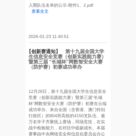
入围队伍名单的公示-附件1、2.pdf
查看全文
2026-01-23 11:40:51
【创新赛通知】
第十九届全国大学
生信息安全竞赛（创新实践能力赛）
暨第三届 “长城杯”网数智安全大赛
（防护赛）初赛成功举办
12月28日，第十九届全国大学生信息安全
竞赛（创新实践能力赛）暨第三届“长城
杯”网数智安全大赛（防护赛）初赛在云端
成功举办。来自全国（含香港、澳门特别
行政区）的804所高校的4150支队伍、逾
万名学子齐聚线上赛场，同场竞技，在实
战中检验能力，在对抗中砥砺成长。本届
赛事由中央网络安全和信息化委员会办公