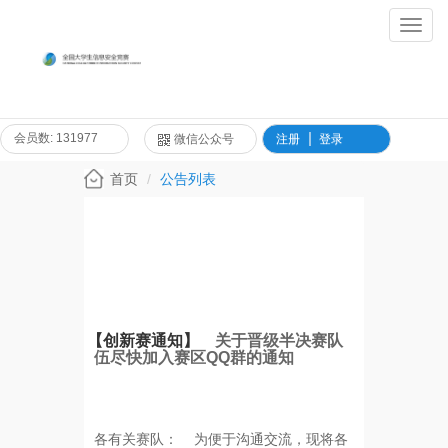
Toggl
Navig
会员数: 131977
微信公众号
注册
登录
首页
公告列表
【创新赛通知】
关于晋级半决赛队
伍尽快加入赛区QQ群的通知
各有关赛队： 为便于沟通交流，现将各