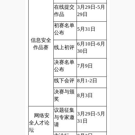
在线提交
3
月29日-5月
作品
29日
初赛名单
5
月31日
公布
信息安全
6
月10日-6月
作品赛
线上初评
30日
决赛名单
7
月9日
公布
线下会评
8
月1-2日
决赛与颁
8
月3日
奖
议题征集
3
月29日-5月
网络安
与专家邀
31日
全人才论
请
坛