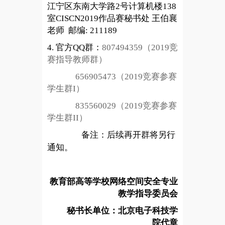
江宁区东南大学路2号计算机楼138
室CISCN2019作品赛秘书处 王伯襄
老师 邮编: 211189
4.
官方QQ群：
807494359
（2019竞
赛指导教师群）
656905473
（2019竞赛参赛
学生群I）
835560029
（2019竞赛参赛
学生群II）
备注：后续再开群将另行
通知。
教育部高等学校网络空间安全专业
教学指导委员会
秘书长单位：北京电子科技学
院代章