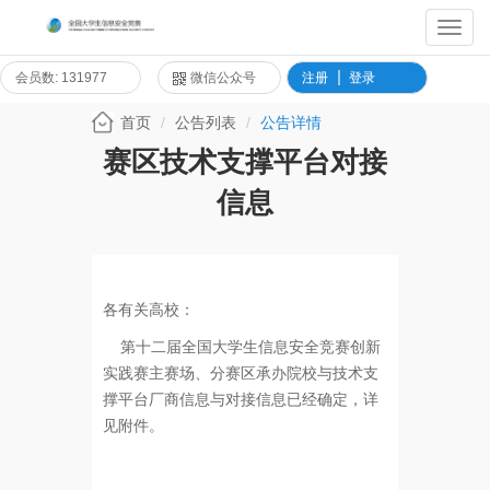
Toggl
Navig
会员数: 131977
微信公众号
注册
登录
首页
公告列表
公告详情
赛区技术支撑平台对接
信息
各有关高校：
第十二届全国大学生信息安全竞赛创新
实践赛主赛场、分赛区承办院校与技术支
撑平台厂商信息与对接信息已经确定，详
见附件。