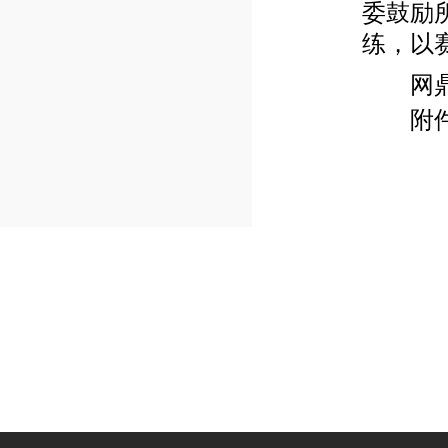
委鼓励
练，以
网鼎杯
附件