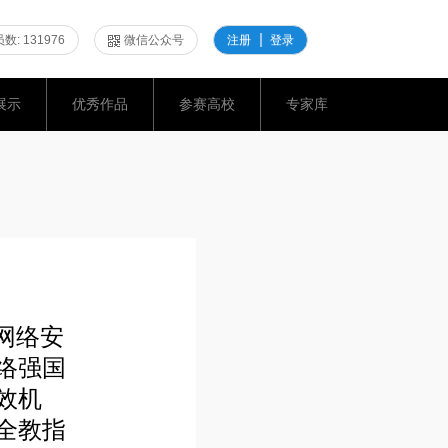
数: 131976
微信公众号
注册
登录
展示
优秀作品
参赛高校
专家库
网络安
络强国
效机
全教指