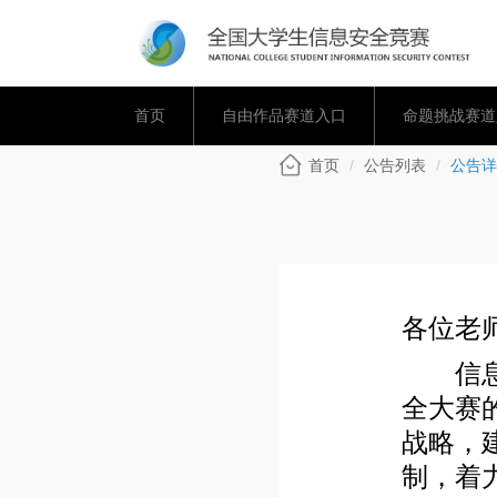
首页
自由作品赛道入口
命题挑战赛道
首页
公告列表
公告详
各位老
信息安
全大赛
战略，
制，着