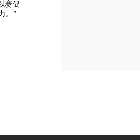
以赛促
力。”