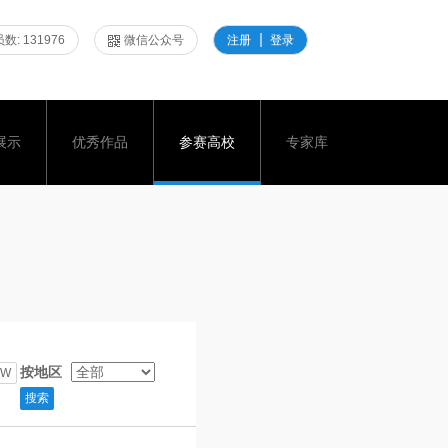
数: 131976
微信公众号
注册
登录
展示
优秀作品
参赛高校
专家库
按地区
W