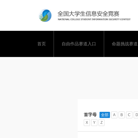
首页
自由作品赛道入口
命题挑战赛道
首字母
全部
A
B
C
X
Y
Z