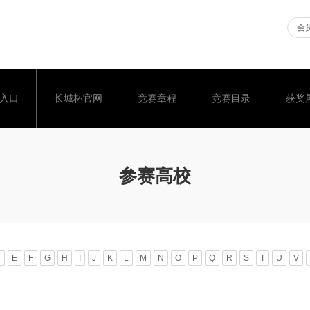
会员
入口
长城杯官网
竞赛章程
竞赛目录
获奖
参赛高校
D
E
F
G
H
I
J
K
L
M
N
O
P
Q
R
S
T
U
V