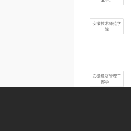
业学...
安徽技术师范学
院
安徽经济管理干
部学...
安徽绿海商务职