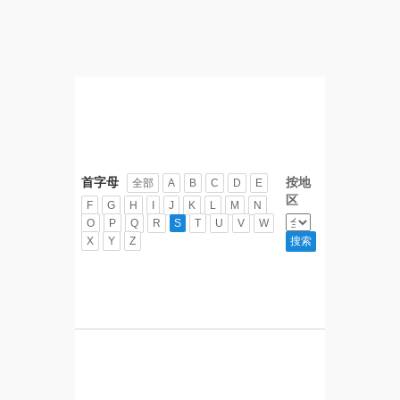
首字母
按地
全部
A
B
C
D
E
区
F
G
H
I
J
K
L
M
N
O
P
Q
R
S
T
U
V
W
X
Y
Z