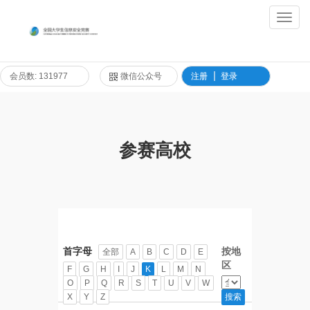
Toggl
Navig
会员数: 131977
微信公众号
注册
登录
参赛高校
首字母
按地
全部
A
B
C
D
E
区
F
G
H
I
J
K
L
M
N
O
P
Q
R
S
T
U
V
W
X
Y
Z