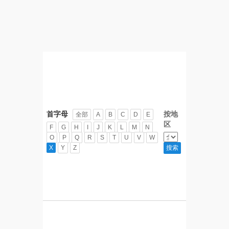
首字母
按地
全部
A
B
C
D
E
区
F
G
H
I
J
K
L
M
N
O
P
Q
R
S
T
U
V
W
X
Y
Z