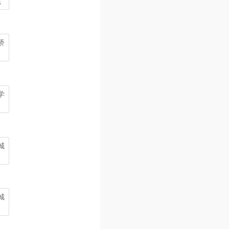
院
桥
学
城
城