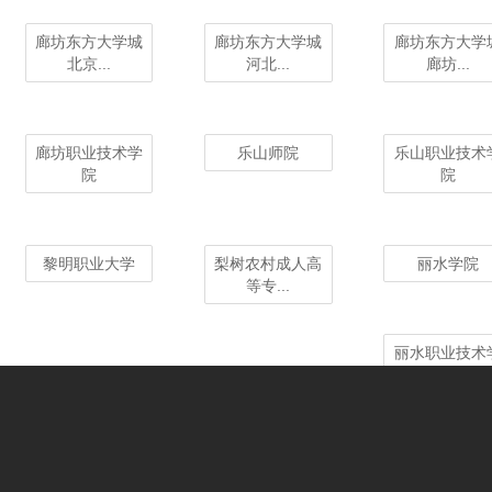
廊坊东方大学城
廊坊东方大学城
廊坊东方大学
北京...
河北...
廊坊...
廊坊职业技术学
乐山师院
乐山职业技术
院
院
黎明职业大学
梨树农村成人高
丽水学院
等专...
丽水职业技术
院
连云港师范高等
连云港职业技术
聊城大学
专科...
学院