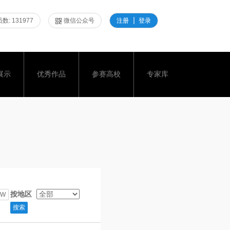
数: 131977
微信公众号
注册
登录
展示
优秀作品
参赛高校
专家库
按地区
W