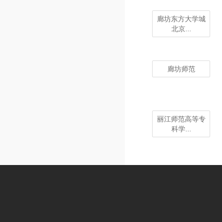
廊坊东方大学城
北京...
廊坊师范
丽江师范高等专
科学...
伊犁师范大学