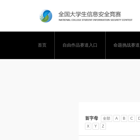
首页
自由作品赛道入口
命题挑战赛道
首字母
全部
A
B
C
X
Y
Z