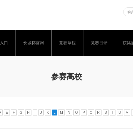
会员
入口
长城杯官网
竞赛章程
竞赛目录
获奖
参赛高校
D
E
F
G
H
I
J
K
L
M
N
O
P
Q
R
S
T
U
V