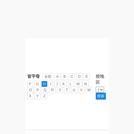
首字母
按地
全部
A
B
C
D
E
区
F
G
H
I
J
K
L
M
N
O
P
Q
R
S
T
U
V
W
X
Y
Z