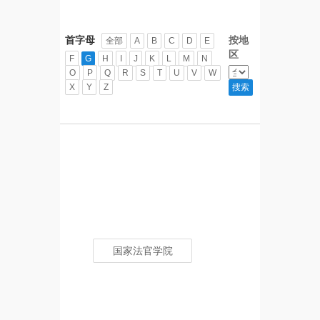
首字母
按地
全部
A
B
C
D
E
区
F
G
H
I
J
K
L
M
N
O
P
Q
R
S
T
U
V
W
X
Y
Z
国家法官学院