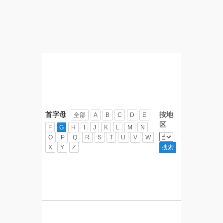
首字母
按地
全部
A
B
C
D
E
区
F
G
H
I
J
K
L
M
N
O
P
Q
R
S
T
U
V
W
X
Y
Z