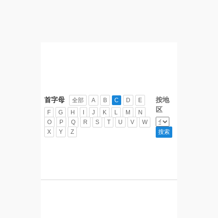
首字母
按地
全部
A
B
C
D
E
区
F
G
H
I
J
K
L
M
N
O
P
Q
R
S
T
U
V
W
X
Y
Z