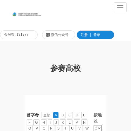
Toggl
Navig
会员数: 131977
微信公众号
注册
登录
参赛高校
首字母
按地
全部
A
B
C
D
E
区
F
G
H
I
J
K
L
M
N
O
P
Q
R
S
T
U
V
W