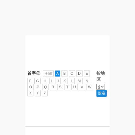
首字母
按地
全部
A
B
C
D
E
区
F
G
H
I
J
K
L
M
N
O
P
Q
R
S
T
U
V
W
X
Y
Z