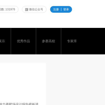
数: 131976
微信公众号
注册
登录
展示
优秀作品
参赛高校
专家库
践能力赛靶场设计报告模板请