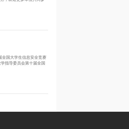
十届全国大学生信息安全竞赛
教学指导委员会第十届全国
12元，可抵扣）。二、缴
学开户银行：交通银行西安