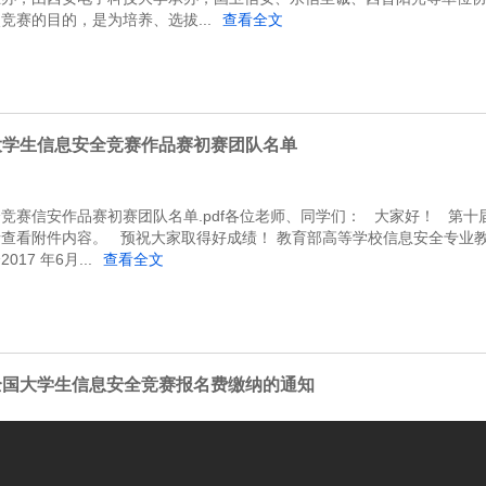
竞赛的目的，是为培养、选拔...
查看全文
大学生信息安全竞赛作品赛初赛团队名单
竞赛信安作品赛初赛团队名单.pdf各位老师、同学们： 大家好！ 第
查看附件内容。 预祝大家取得好成绩！ 教育部高等学校信息安全专业
7 年6月...
查看全文
全国大学生信息安全竞赛报名费缴纳的通知
作品赛及技能赛）的报名费含税共计212元（其中报名费200元，6%税费
银行转账的方式缴纳报名费，相关信息如下：银行账户：西安电子科技大