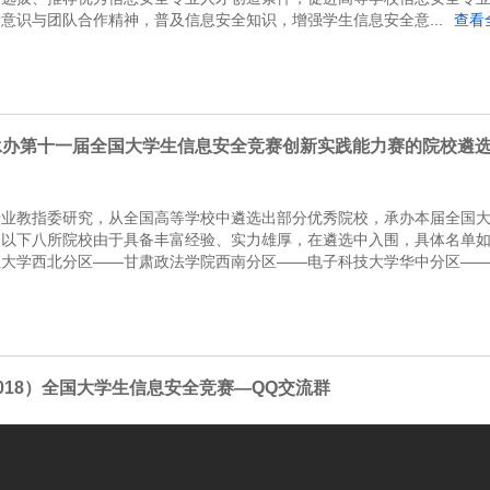
意识与团队合作精神，普及信息安全知识，增强学生信息安全意...
查看
承办第十一届全国大学生信息安全竞赛创新实践能力赛的院校遴
专业教指委研究，从全国高等学校中遴选出部分优秀院校，承办本届全国
。以下八所院校由于具备丰富经验、实力雄厚，在遴选中入围，具体名单
大学西北分区——甘肃政法学院西南分区——电子科技大学华中分区——华
018）全国大学生信息安全竞赛—QQ交流群
ISCN 交流群QQ群 1：460811132 QQ群 2：703608547注：
份-学校”，其中，身份包括：学生，指导教师，联络教师等。如：张晓芳-