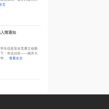
全文
选入围通知
大学生信息安全竞赛之创新
如下：华北分区——南开大
...
查看全文
欢迎大家尽快加入该QQ群，并将自
学生-武汉大学。二、报名注