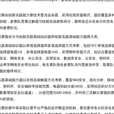
初赛由创新实践能力赛技术委员会命题，采用在线答题模式，题目覆盖多
技能，参赛队需通过解题与技能实战获取得分，最终按总分在各分区排名
的参赛队伍。
初赛题目分为创新实践基础知识题和
创新实践基础能力题两大类。
实践基础知识题以单项选择题和多项选择题方式考察，包括
50个单项选择
选择题每题5分，多项选择题每题10分，采用限时答题方式，知识点
覆盖
安全、网络安全、办公安全、应用安全、数据库安全、云安全、密码学、
运维等网络安全理论知识，每支赛队报名参赛队员均需参加作答，取赛队
题的最终得分。
Web
实践基础能力题以在线实操解题方式考察，覆盖
安全、逆向分析、移
、密码学、安全编程等技能范围，每题初始分值
500
分，采用动态积分方
100-500
数量增加呈反比递减），分值范围为
分，并对前三支解出赛题的
1%
的奖励。
初赛的赛中将采取比赛平台严格的反作弊监控机制，赛后要求各分区排名