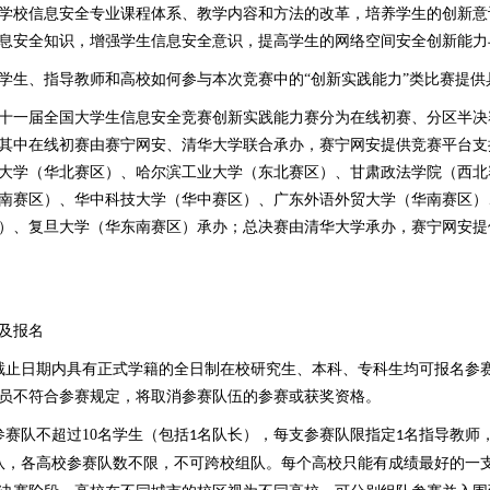
学校信息安全专业课程体系、教学内容和方法的改革，培养学生的创新意
息安全知识，增强学生信息安全意识，提高学生的网络空间安全创新能力
学生、指导教师和高校如何参与本次竞赛中的“创新实践能力”类比赛提供
年第十一届全国大学生信息安全竞赛创新实践能力赛分为在线初赛、分区半
其中在线初赛由赛宁网安、清华大学联合承办，赛宁网安提供竞赛平台支
大学（华北赛区）、哈尔滨工业大学（东北赛区）、甘肃政法学院（西北
南赛区）、华中科技大学（华中赛区）、广东外语外贸大学（华南赛区）
）、复旦大学（华东南赛区）承办；总决赛由清华大学承办，赛宁网安提
及报名
截止日期内具有正式学籍的全日制在校研究生、本科、专科生均可报名参
员不符合参赛规定，将取消参赛队伍的参赛或获奖资格。
参赛队不超过10
名学生（包括
名队长），每支参赛队限指定
名指导教师
1
1
队，各高校参赛队数不限，不可跨校组队。每个高校只能有成绩最好的一