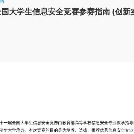
情
国大学生信息安全竞赛参赛指南 (创新
年第十一届全国大学生信息安全竞赛由教育部高等学校信息安全专业教学指
清华大学承办。本次竞赛的目的是为培养、选拔、推荐优秀信息安全专业