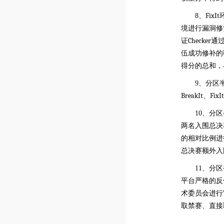
FixIt
8、
境进行漏洞修
Checker
证
通
伍成功修补的
得分的总和，
9、分区
BreakIt
FixIt
、
10
、分区
两名入围总决
的相对比例进
总决赛额外入
11、分
平台严格的反
术委员会进行
取禁赛、直接