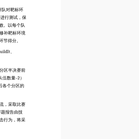
赛队对靶标环
标进行测试，保
败。以每个队
修补靶标环境
环节得分。
uildIt
、
分区半决赛前
2
队伍数量–
）
后各个分区的
流，采取比赛
解题报告由技
击行为，将采