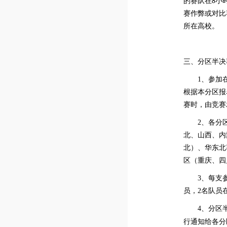
8
的赛队在
小
赛作弊或对比
所在高校。
三、分区半决
1、
参加
根据本分区报
赛时，由竞赛
2、各分
北、山西、内
北）、华东北
区（重庆、四
3、每支
员，2名队员
4、分区
行通知给各分