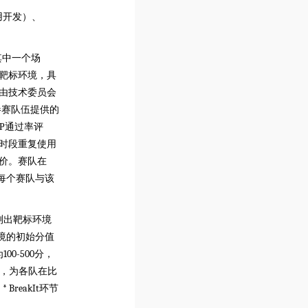
用开发）、
其中一个场
靶标环境，具
由技术委员会
参赛队伍提供的
P
通过率评
时段重复使用
价。赛队在
每个赛队与该
。
测出靶标环境
境的初始分值
100-500
为
分，
，为各队在比
* BreakIt
值
环节