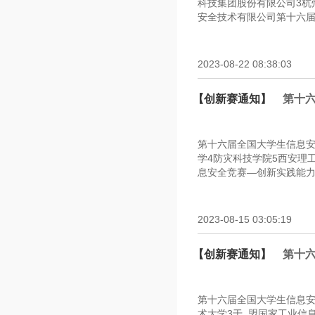
科技集团股份有限公司3杭
安全技术有限公司第十六届
2023-08-22 08:38:03
【创新赛通知】
第十
第十六届全国大学生信息安
学4防灾科技学院5西安理
息安全竞赛—创新实践能力赛
2023-08-15 03:05:19
【创新赛通知】
第十
第十六届全国大学生信息安
术大学3于 盟国家工业信