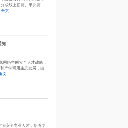
，分成线上初赛、半决赛
看全文
通知
国家网络空间安全人才战略，
养和产学研用生态发展，由
全文
络空间安全专业人才，培养学