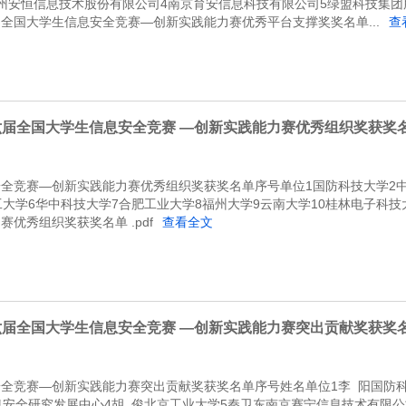
州安恒信息技术股份有限公司4南京育安信息科技有限公司5绿盟科技集团
全国大学生信息安全竞赛—创新实践能力赛优秀平台支撑奖奖名单...
查
六届全国大学生信息安全竞赛 —创新实践能力赛优秀组织奖获奖
全竞赛—创新实践能力赛优秀组织奖获奖名单序号单位1国防科技大学2
工大学6华中科技大学7合肥工业大学8福州大学9云南大学10桂林电子科
优秀组织奖获奖名单 .pdf
查看全文
六届全国大学生信息安全竞赛 —创新实践能力赛突出贡献奖获奖
全竞赛—创新实践能力赛突出贡献奖获奖名单序号姓名单位1李 阳国防
息安全研究发展中心4胡 俊北京工业大学5秦卫东南京赛宁信息技术有限