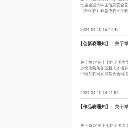
七届全国大学生信息安全竞
（分区赛）和总决赛三个阶
2024-04-10 15:42:43
【创新赛通知】
关于举
关于举办“第十七届全国大
加快攻防兼备创新人才培
中国互联网发展基金会网络
2024-04-10 14:21:54
【作品赛通知】
关于
关于举办“第十七届全国大