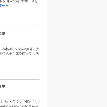
股份有限公司6新华三信息
看全文
名单
中国科学技术大学3黑龙江大
技大学第十六届全国大学生信
名单
科技大学2吴文涛中国科学技
公司6陈泽楷永信至诚科技集