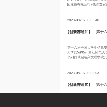
团股份有限公司7钱泳君安徽
2023-08-15 03:05:40
【创新赛通知】
第十
第十六届全国大学生信息安
大学2DoK0wn浙江师范大学
个到我就跑绍兴文理学院元培学院
2023-08-15 03:05:53
【创新赛通知】
第十
第十六届全国大学生信息安
江北京邮电大学2签个到我