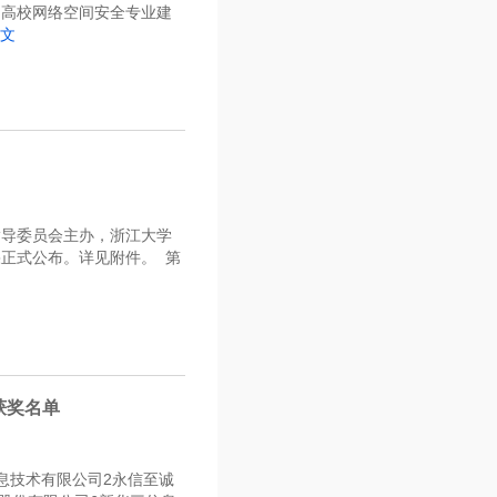
国高校网络空间安全专业建
全文
指导委员会主办，浙江大学
正式公布。详见附件。 第
获奖名单
息技术有限公司2永信至诚