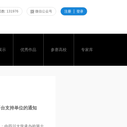
数: 131976
微信公众号
注册
登录
展示
优秀作品
参赛高校
专家库
平台支持单位的通知
位：由四川大学承办的第十