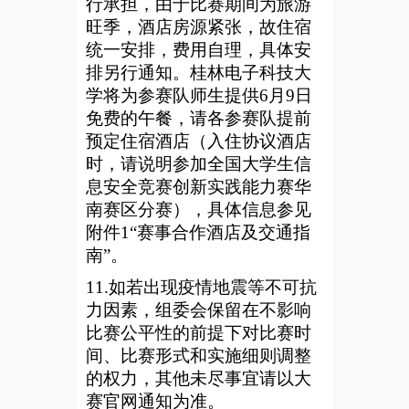
行承担，由于比赛期间为旅游
旺季，酒店房源紧张，故住宿
统一安排，费用自理，具体安
排另行通知。桂林电子科技大
学将为参赛队师生提供6月9日
免费的午餐，请各参赛队提前
预定住宿酒店（入住协议酒店
时，请说明参加全国大学生信
息安全竞赛创新实践能力赛华
南赛区分赛），具体信息参见
附件1“赛事合作酒店及交通指
南”。
11.
如若出现疫情地震等不可抗
力因素，组委会保留在不影响
比赛公平性的前提下对比赛时
间、比赛形式和
实施细则调整
的权力
，其他未尽事宜请以大
赛官网通知为准。