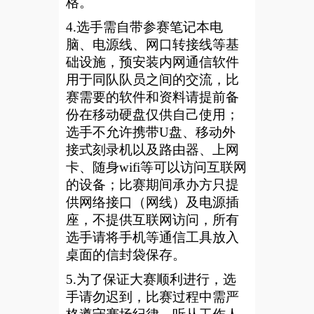
格。
4.
选手需自带参赛笔记本电
脑、电源线、网口转接线等基
础设施，预安装内网通信软件
用于同队队员之间的交流，比
赛需要的软件和资料请提前备
份在移动硬盘仅供自己使用；
选手不允许携带U盘、移动外
接式刻录机以及路由器、上网
卡、随身wifi等可以访问互联网
的设备；比赛期间承办方只提
供网络接口（网线）及电源插
座，不提供互联网访问，所有
选手请将手机等通信工具放入
桌面的信封袋保存。
5.
为了保证大赛顺利进行，选
手请勿迟到，比赛过程中需严