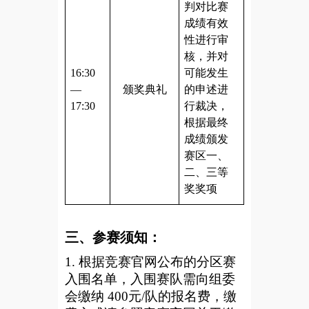
判对比赛
成绩有效
性进行审
核，并对
16:30
可能发生
—
颁奖典礼
的申述进
17:30
行裁决，
根据最终
成绩颁发
赛区一、
二、三等
奖奖项
三、
参赛须知：
1.
根据竞赛官网公布的分区赛
入围名单，入围赛队需向组委
会缴纳 400元/队的报名费，缴