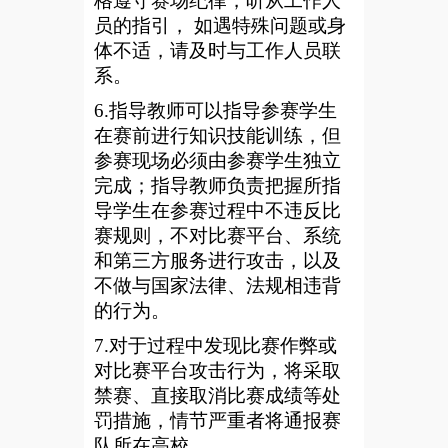
格遵守赛场纪律，听从工作人
员的指引， 如遇特殊问题或身
体不适，请及时与工作人员联
系。
6.
指导教师可以指导参赛学生
在赛前进行知识技能训练，但
参赛现场必须由参赛学生独立
完成；指导教师负责把握所指
导学生在参赛过程中不违反比
赛规则，不对比赛平台、系统
和第三方服务进行攻击，以及
不做与国家法律、法规相违背
的行为。
7.
对于过程中发现比赛作弊或
对比赛平台攻击行为，将采取
禁赛、直接取消比赛成绩等处
罚措施，情节严重者将通报赛
队所在高校。