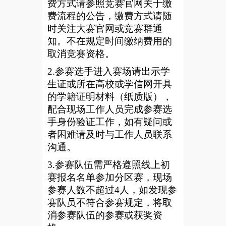
费方式请参照竞赛官网关于缴
费流程的公告，缴费方式请随
时关注大赛官网或竞赛群通
知。不在规定时间缴纳费用的
取消竞赛资格。
2.
参赛选手进入赛场请出示学
生证或所在高校或学信网开具
的学籍证明材料（纸质版），
配合现场工作人员完成参赛选
手身份验证工作，如有疑问或
者困难请及时与工作人员联系
沟通。
3.
参赛队伍需严格遵照线上初
赛报名名单参加分区赛，现场
参赛人数不超过4人，如发现参
赛队员不符合参赛规定，将取
消参赛队伍的参赛或获奖资