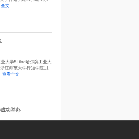
看全文
单
大学5Lilac哈尔滨工业大
0wn浙江师范大学行知学院11
查看全文
学成功举办
校区举行。从全国543所
全学院承办，永信至诚科技集