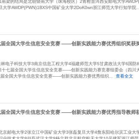
)1南梁的结局是北朝暨南大学（珠海校区）2青柑普洱西安邮电大学AWDP(We
学AWDP(PWN)1BXS中国矿业大学2DoK0wn浙江师范大学行知学院..
七届全国大学生信息安全竞赛 ——创新实践能力赛优秀组织奖获
桂林电子科技大学3南京信息工程大学4福建师范大学5甘肃政法大学6国防
 第十七届全国大学生信息安全竞赛——创新实践能力赛竞赛组委会（四川
十七届全国大学生信息安全竞赛——创新实践能力赛优秀组织...
查看全文
七届全国大学生信息安全竞赛 ——创新实践能力赛优秀指导教师
北京邮电大学2张立江中国矿业大学3张磊复旦大学4詹东阳哈尔滨工业大
职业技术大学8赵磊武汉大学9杨立群北京航空航天大学10吴建军浙江师范