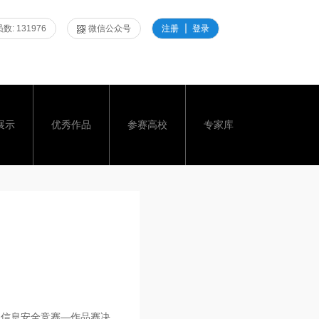
数: 131976
微信公众号
注册
登录
展示
优秀作品
参赛高校
专家库
生信息安全竞赛—作品赛决