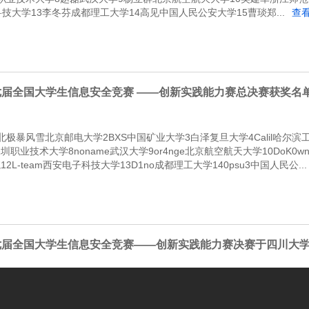
技大学13李冬芬成都理工大学14高见中国人民公安大学15曹琰郑...
查
七届全国大学生信息安全竞赛 ——创新实践能力赛总决赛获奖名
极暴风雪北京邮电大学2BXS中国矿业大学3白泽复旦大学4Calil哈尔滨工业
T深圳职业技术大学8noname武汉大学9or4nge北京航空航天大学10DoK
L-team西安电子科技大学13D1no成都理工大学140psu3中国人民公...
七届全国大学生信息安全竞赛——创新实践能力赛决赛于四川大
日，第十七届全国大学生信息安全竞赛——创新实践能力赛决赛于四川大学望江
中脱颖而出的80支队伍参加了本次大赛。本次大赛由四川大学网络空间安