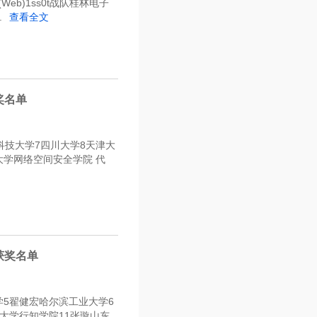
b)1ss0t战队桂林电子
.
查看全文
奖名单
科技大学7四川大学8天津大
大学网络空间安全学院 代
获奖名单
学5翟健宏哈尔滨工业大学6
大学行知学院11张璇山东