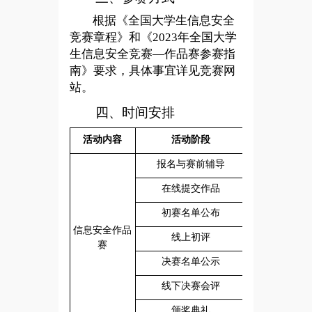
根据《全国大学生信息安全
竞赛章程》和《2023年全国大学
生信息安全竞赛—作品赛参赛指
南》要求，具体事宜详见竞赛网
站。
四、
时间安排
活动内容
活动阶段
4
月7日-6月
报名与赛前辅导
4
月10日-6月
在线提交作品
6
月19日
初赛名单公布
信息安全作品
6
月26日-7月
线上初评
赛
7
月26日
决赛名单公示
8
月17日报到
线下决赛会评
8
月20日
颁奖典礼