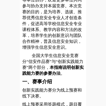
参与协办支持本届竞赛。本次竞
赛的目的，是为培养、选拔、推
荐优秀信息安全专业人才创造条
件，促进高等学校信息安全专业
课程体系、教学内容和方法的改
革，培养学生的创新意识与团队
合作精神，普及信息安全知识，
增强学生信息安全意识。
全国大学生信息安全竞赛
分“信安作品赛”与“创新实践能力
赛”两个部分，
本指南说明创新实
践能力赛的参赛办法
。
一、赛事介绍
创新实践能力赛分为线上预赛和
线下决赛。
线上预赛采用答题模式，题目覆