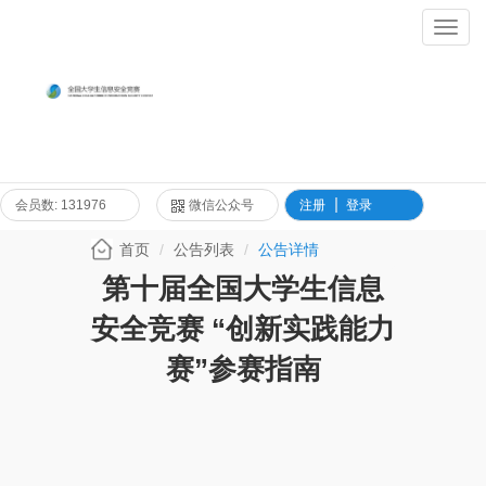
Toggl
Navig
会员数: 131976
微信公众号
注册
登录
首页
公告列表
公告详情
第十届全国大学生信息
安全竞赛 “创新实践能力
赛”参赛指南