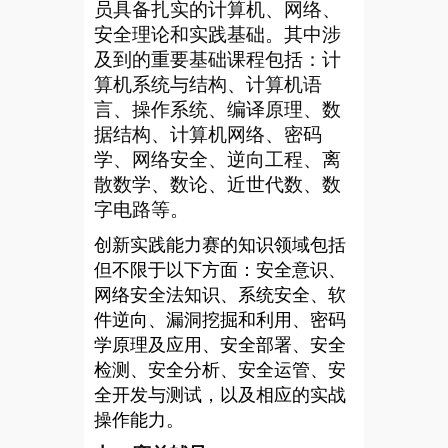
员具备扎实的计算机、网络、
安全理论和实践基础。其中涉
及到的重要基础课程包括：计
算机系统与结构、计算机语
言、操作系统、编译原理、数
据结构、计算机网络、密码
学、网络安全、逆向工程、离
散数学、数论、近世代数、数
字电路等。
创新实践能力赛的知识领域包括
但不限于以下方面：安全意识、
网络安全法知识、系统安全、软
件逆向、漏洞挖掘和利用、密码
学原理及应用、安全部署、安全
检测、安全分析、安全运管、安
全开发与测试，以及相应的实战
操作能力。