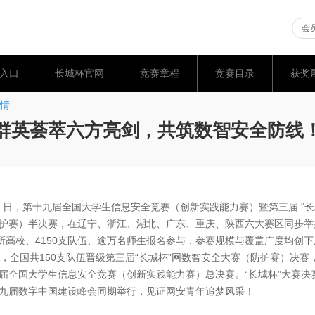
会员
入口
长城杯官网
竞赛章程
竞赛目录
获奖
情
群英荟萃六方亮剑，共筑数智安全防线
 日，第十九届全国大学生信息安全竞赛（创新实践能力赛）暨第三届 “长城
护赛）半决赛，在辽宁、浙江、湖北、广东、重庆、陕西六大赛区同步举
4所高校、4150支队伍、逾万名师生报名参与，参赛规模与覆盖广度均创
角逐，全国共150支队伍晋级第三届“长城杯”网数智安全大赛（防护赛）决赛
届全国大学生信息安全竞赛（创新实践能力赛）总决赛。“长城杯”大赛决赛将于
九届数字中国建设峰会同期举行，见证网安青年追梦风采！