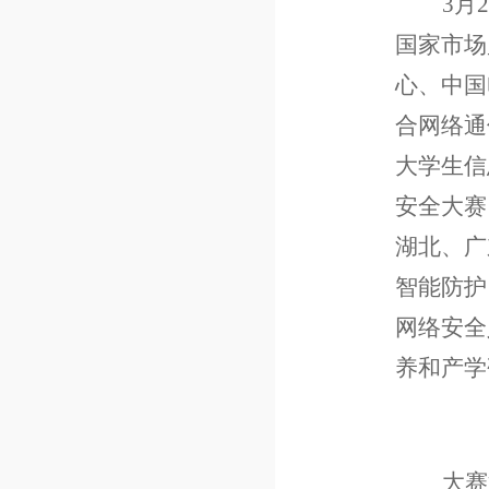
3月
国家市场
心、中国
合网络通
大学生信
安全大赛
湖北、广
智能防护
网络安全
养和产学
大赛