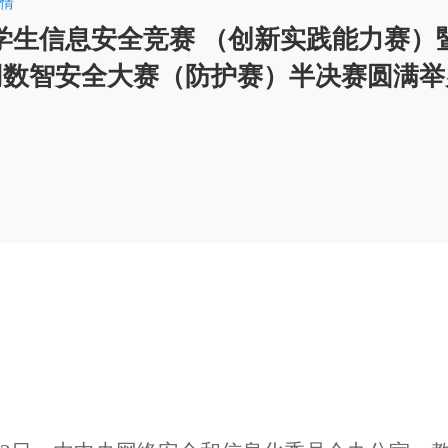
情
学生信息安全竞赛 （创新实践能力赛）暨
网数智安全大赛（防护赛）半决赛圆满举