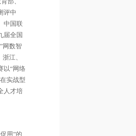
教育部、
测评中
、中国联
九届全国
”网数智
、浙江、
赛以
“网络
国在实战型
全人才培
赛促用
”的