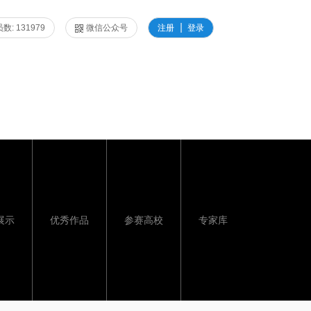
数: 131979
微信公众号
注册
登录
展示
优秀作品
参赛高校
专家库