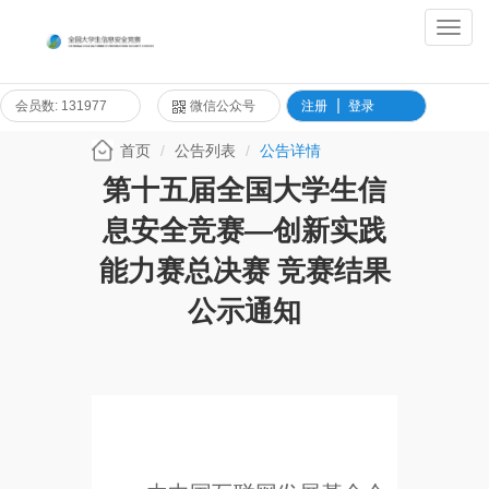
Toggl
Navig
会员数: 131977
微信公众号
注册
登录
首页
公告列表
公告详情
第十五届全国大学生信
息安全竞赛—创新实践
能力赛总决赛 竞赛结果
公示通知