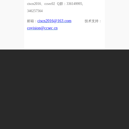
ciscn2016、
ccsec02
Q
群：
336149995
,
346257564
ciscn2016@163.com
邮箱：
技术支持：
covision@ccsec.cn
使用帮助
|
联系我们
|
收藏本站
技术支持与保障
360数字安全集团
●
国卫信安
备案号：
京ICP备15033807