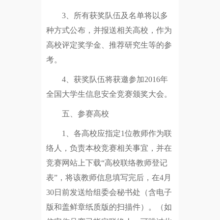
3
、所有获奖队伍及名单将以多
种方式公布，并报送相关高校，作为
高校评定奖学金、推荐研究生等的参
考。
4
、获奖队伍将获邀参加2016年
全国大学生信息安全竞赛颁奖大会。
五、参赛高校
1
、各高校应指定1位教师作为联
络人，负责本校竞赛相关事宜，并在
竞赛网站上下载“高校联络教师登记
表”，将该教师信息填写完后，在4月
30日前发送给组委会秘书处（含电子
版和盖鲜章纸质版的扫描件）。（如