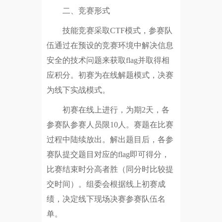
二、竞赛形式
技能竞赛采取CTF模式，
参赛队
伍通过在预设的竞赛环境中解决信息
安全的技术问题来获取
flag
并取得相
应积分。
初赛为在线解题模式，决赛
为线下实战模式。
初赛在线上进行，为期2天，各
参赛队参赛人员限10人。赛题在比赛
过程中陆续放出。解出题目后，各参
赛队提交题目对应的flag即可得分，
比赛结束时分高者胜（同分时比较提
交时间）。组委会根据线上初赛成
绩，决定线下现场决赛参赛队伍名
单。