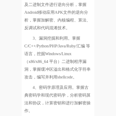
及二进制文件进行逆向分析，掌握
Android移动应用APK文件的逆向分
析，掌握加解密、内核编程、算法、
反调试和代码混淆技术。
3
、漏洞挖掘和利用。掌握
C/C++/Python/PHP/Java/Ruby/汇编 等
语言，挖掘Windows/Linux
（x86/x86_64 平台）二进制程序漏
洞，掌握缓冲区溢出和格式化字符串
攻击，编写并利用shellcode。
4
、密码学原理及应用。掌握古
典密码学和现代密码学，分析密码算
法和协议，计算密钥和进行加解密操
作。