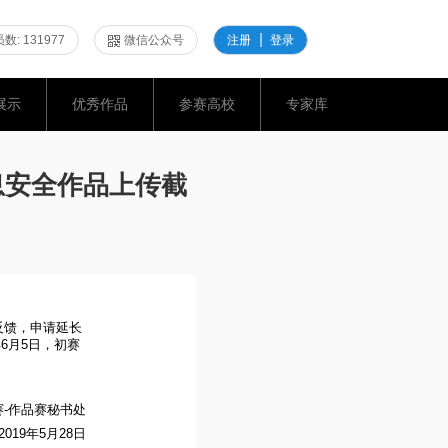
数: 131977
微信公众号
注册
登录
展示
优秀作品
参赛高校
专家库
息安全作品上传截
反馈，申请延长
年
6
月
5
日，初赛
-作品赛秘书处
2019
年
5
月
28
日