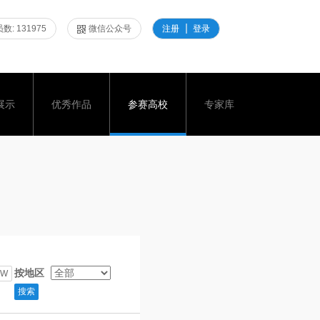
数: 131975
微信公众号
注册
登录
展示
优秀作品
参赛高校
专家库
按地区
W