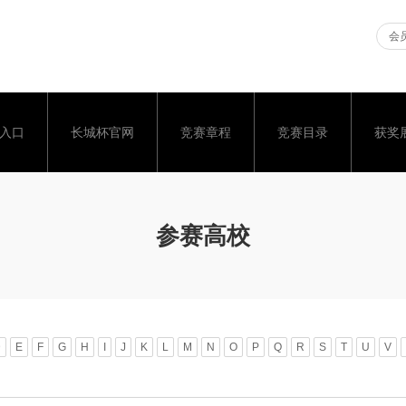
会员
入口
长城杯官网
竞赛章程
竞赛目录
获奖
参赛高校
D
E
F
G
H
I
J
K
L
M
N
O
P
Q
R
S
T
U
V