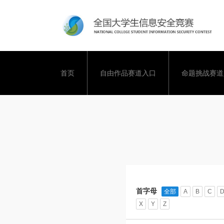
首页
自由作品赛道入口
命题挑战赛道
首字母
全部
A
B
C
X
Y
Z