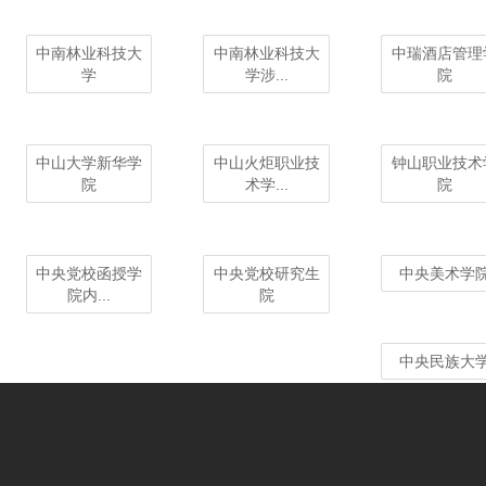
中南林业科技大
中南林业科技大
中瑞酒店管理
学
学涉...
院
中山大学新华学
中山火炬职业技
钟山职业技术
院
术学...
院
中央党校函授学
中央党校研究生
中央美术学
院内...
院
中央民族大
中央音乐学院
中原大学
中原工学院