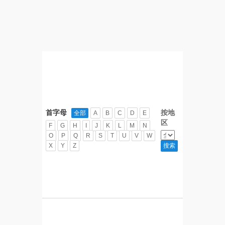
首字母
按地
全部
A
B
C
D
E
区
F
G
H
I
J
K
L
M
N
O
P
Q
R
S
T
U
V
W
X
Y
Z